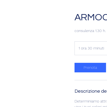
ARMOCR
consulenza 1.30 h.
1 ora 30 minuti
1
o
r
3
Prenota
0
i
n
Descrizione del
u
t
Determiniamo attrav
i
viso i tuoi colori mig