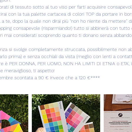
rati di tessuto sotto al tuo viso per farti acquisire consapevol
scirai con la tua palette cartacea di colori TOP da portare in bor
 a te, dopo la quale non dirai più "non ho niente da mettere" da
opping consapevole (risparmiando!) tutto si abbinerà con tutto
ri mai considerati scoprendo quanto ti donano senza abbandon
nza si svolge completamente struccata, possibilmente non abb
lo prima) e senza occhiali da vista (meglio con lenti a contatt
ore è PER DONNA, PER UOMO, NON HA LIMITI DI ETNIA o ETA', i
 meraviglioso, ti aspetto!
embre scontata a 90 € invece che a 120 €****