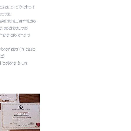
ezza di ciò che ti
setta.
vanti all'armadio,
 e soprattutto
are ciò che ti
ronzati (in caso
o)
l colore è un