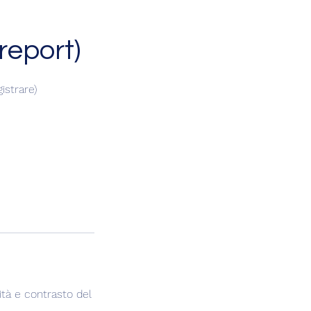
eport)
istrare)
sità e contrasto del