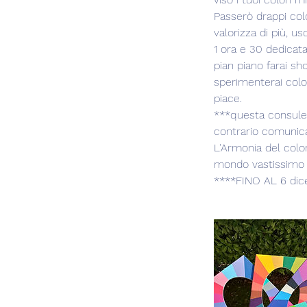
Passerò drappi colo
valorizza di più, u
1 ora e 30 dedicata
pian piano farai sh
sperimenterai colo
piace.
***questa consule
contrario comunicar
L'Armonia del col
mondo vastissimo e
****FINO AL 6 dic