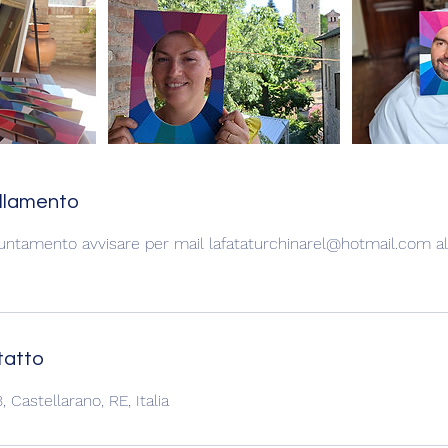
ullamento
puntamento avvisare per mail lafataturchinarel@hotmail.com 
tatto
 Castellarano, RE, Italia