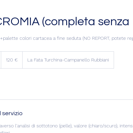
OMIA (completa senza r
 +palette colori cartacea a fine seduta (NO REPORT, potete reg
120
euro
120 €
La Fata Turchina-Campanello Rubbiani
m
 servizio
erso l'analisi di sottotono (pelle), valore (chiaro/scuro), inten
liori.