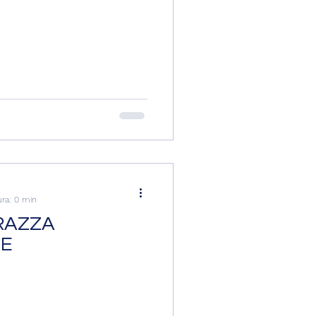
ura: 0 min
RAZZA
NE