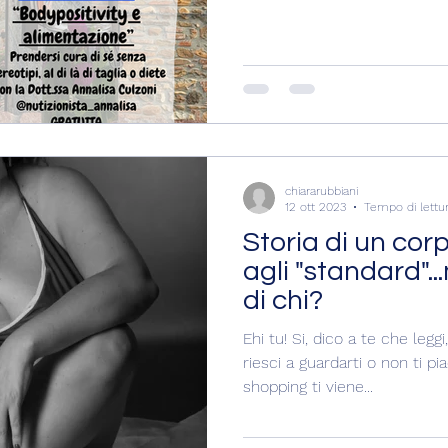
chiararubbiani
12 ott 2023
Tempo di lettu
Storia di un co
agli "standard".
di chi?
Ehi tu! Si, dico a te che legg
riesci a guardarti o non ti pi
shopping ti viene...