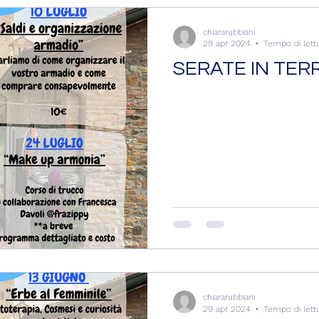
chiararubbiani
29 apr 2024
Tempo di lett
SERATE IN TER
chiararubbiani
29 apr 2024
Tempo di lett