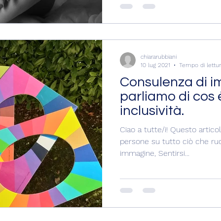
chiararubbiani
10 lug 2021
Tempo di lettur
Consulenza di 
parliamo di cos 
inclusività.
Ciao a tutte/i! Questo artico
persone su tutto ciò che ruo
immagine, Sentirsi...