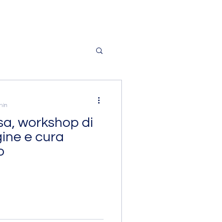
min
sa, workshop di
gine e cura
o