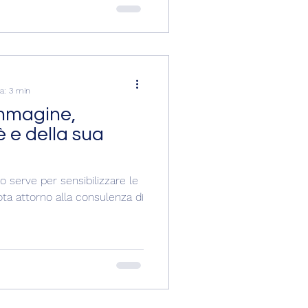
a: 3 min
immagine,
è e della sua
lo serve per sensibilizzare le
ta attorno alla consulenza di