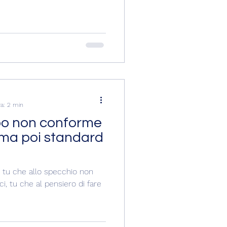
ra: 2 min
rpo non conforme
..ma poi standard
i, tu che allo specchio non
aci, tu che al pensiero di fare