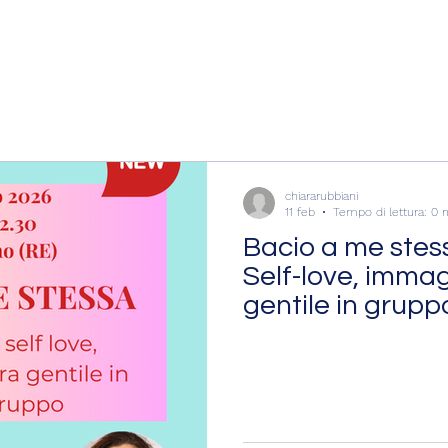
chiararubbiani
11 feb
Tempo di lettura: 0 
Bacio a me stes
Self-love, imma
gentile in grupp