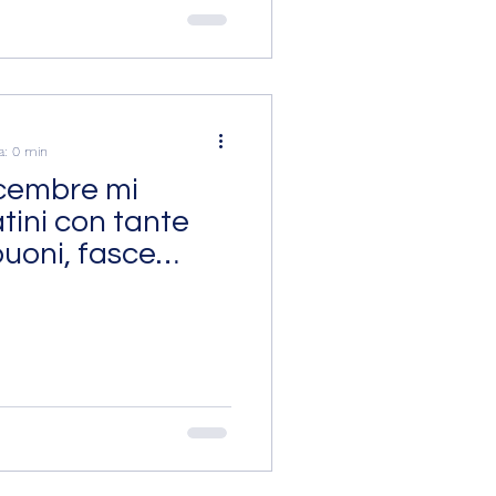
a: 0 min
cembre mi
tini con tante
buoni, fasce
anine e orecchini