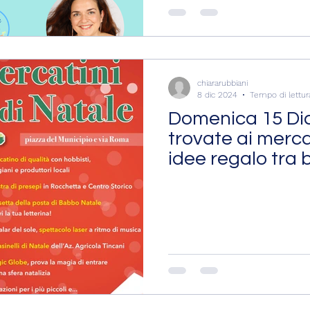
chiararubbiani
8 dic 2024
Tempo di lettur
Domenica 15 Di
trovate ai merca
idee regalo tra 
artigianali, coll