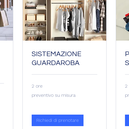
SISTEMAZIONE
GUARDAROBA
2 ore
2
preventivo
pr
preventivo su misura
p
su
su
misura
mi
Richiedi di prenotare