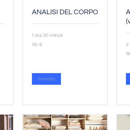
ANALISI DEL CORPO
A
(
1 ora 30 minuti
110
2
110 €
euro
19
1
eu
Prenota