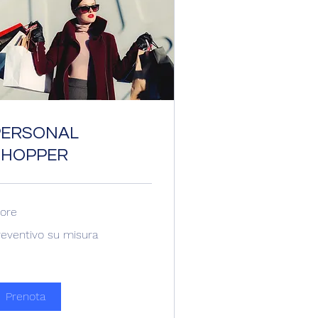
PERSONAL
SHOPPER
 ore
eventivo
reventivo su misura
sura
Prenota