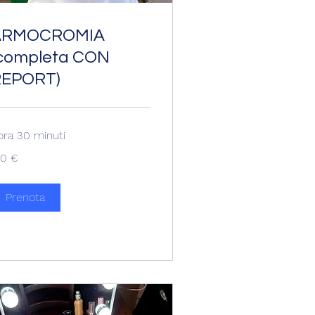
ARMOCROMIA
completa CON
REPORT)
 ora 30 minuti
0
50 €
ro
Prenota