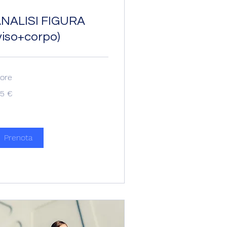
NALISI FIGURA
viso+corpo)
 ore
5
95 €
ro
Prenota