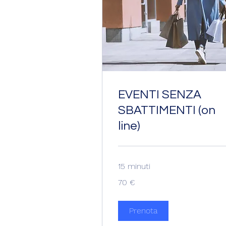
EVENTI SENZA
SBATTIMENTI (on
line)
15 minuti
70
70 €
euro
Prenota