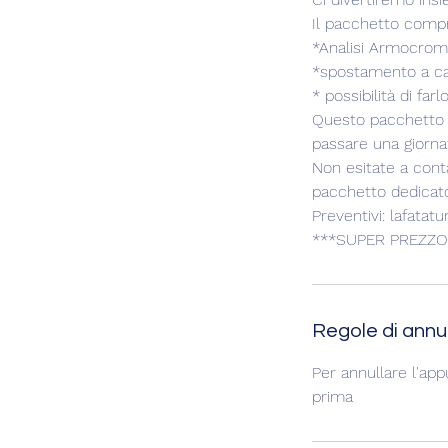
Il pacchetto comp
*Analisi Armocromi
*spostamento a cas
* possibilità di far
Questo pacchetto è
passare una giorna
Non esitate a conta
pacchetto dedicato
Preventivi: lafata
***SUPER PREZZO
Regole di ann
Per annullare l'ap
prima