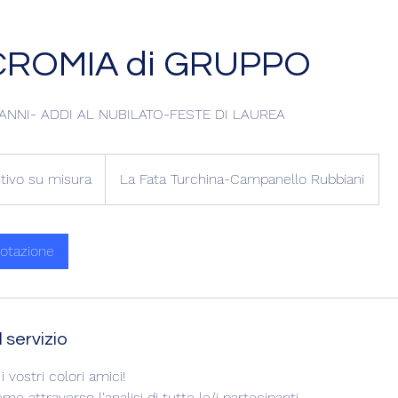
ROMIA di GRUPPO
ANNI- ADDI AL NUBILATO-FESTE DI LAUREA
tivo su misura
La Fata Turchina-Campanello Rubbiani
notazione
 servizio
 vostri colori amici!
me attraverso l'analisi di tutte le/i partecipanti.