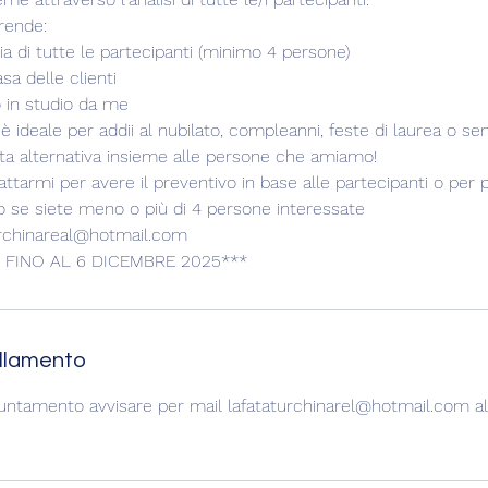
rende:
a di tutte le partecipanti (minimo 4 persone)
a delle clienti
lo in studio da me
 ideale per addii al nubilato, compleanni, feste di laurea o 
ta alternativa insieme alle persone che amiamo!
ttarmi per avere il preventivo in base alle partecipanti o per p
 se siete meno o più di 4 persone interessate
turchinareal@hotmail.com
 FINO AL 6 DICEMBRE 2025***
ullamento
puntamento avvisare per mail lafataturchinarel@hotmail.com 