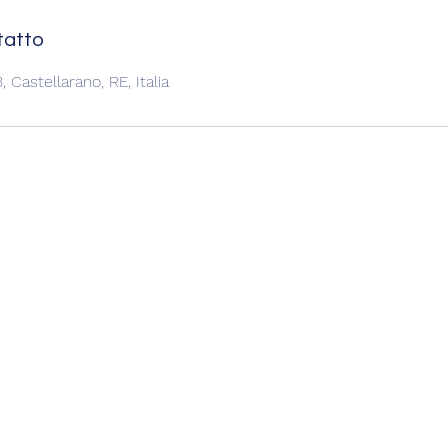
tatto
 Castellarano, RE, Italia
La Fata Turchina
Chiara Rubbiani
Consulente di Immagine
lafataturchinareal@hotmail.com
P.I. 02996200354