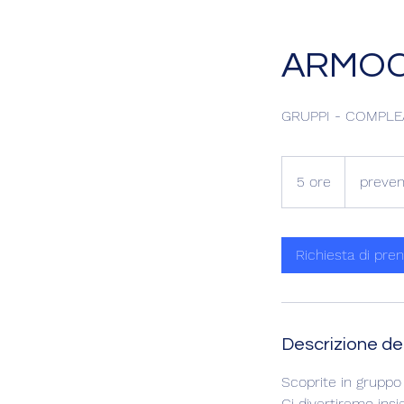
ARMOC
GRUPPI - COMPLE
preventivo
su
5 ore
5
preven
misura
o
r
e
Richiesta di pre
Descrizione del
Scoprite in gruppo i
Ci divertiremo insie